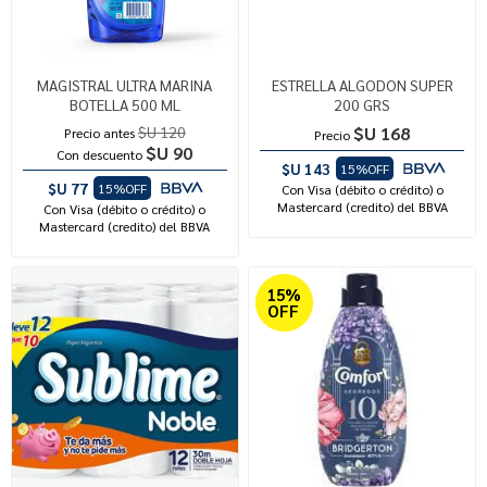
MAGISTRAL ULTRA MARINA
ESTRELLA ALGODON SUPER
BOTELLA 500 ML
200 GRS
$U 120
$U 168
Precio antes
Precio
$U 90
Con descuento
$U 143
15%OFF
$U 77
15%OFF
Con Visa (débito o crédito) o
Mastercard (credito) del BBVA
Con Visa (débito o crédito) o
Mastercard (credito) del BBVA
15%
OFF