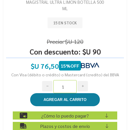
MAGISTRAL ULTRA LIMON BOTELLA 500
ML
15 EN STOCK
Precio:
$U 120
Con descuento:
$U 90
$U 76,50
15%OFF
Con Visa (débito o crédito) o Mastercard (credito) del BBVA
h
i
¿Cómo lo puedo pagar?
Plazos y costos de envío