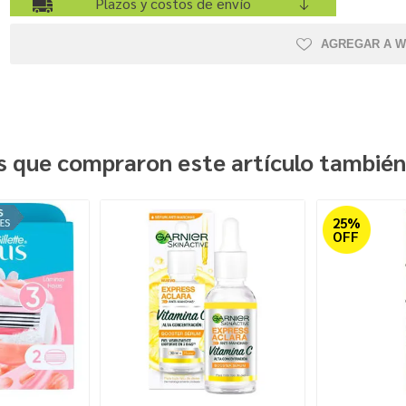
Plazos y costos de envío
AGREGAR A W
es que compraron este artículo tambié
25%
OFF