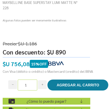
MAYBELLINE BASE SUPERSTAY LUMI MATTE Nº
228
Algunas fotos pueden ser meramente ilustrativas
Precio:
$U 1.186
Con descuento:
$U 890
$U 756,08
15%OFF
Con Visa (débito o crédito) o Mastercard (credito) del BBVA
h
i
¿Cómo lo puedo pagar?