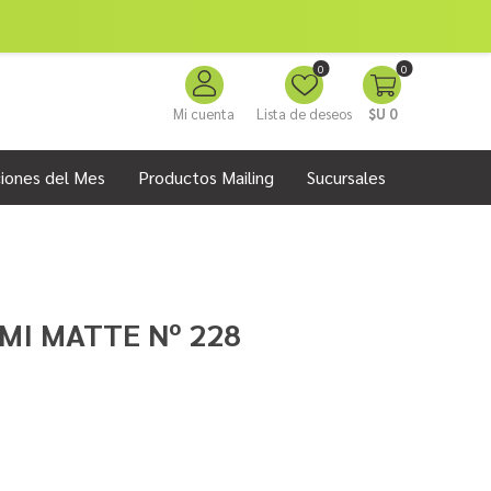
0
0
Mi cuenta
Lista de deseos
$U 0
iones del Mes
Productos Mailing
Sucursales
MI MATTE Nº 228