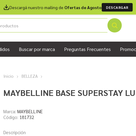
Descargá nuestro mailing de
Ofertas de Agosto
DESCARGAR
didos
Buscar por marca
Preguntas Frecuentes
Promoc
Inicio
BELLEZA
MAYBELLINE BASE SUPERSTAY LU
Marca:
MAYBELLINE
Código:
181732
Descripción