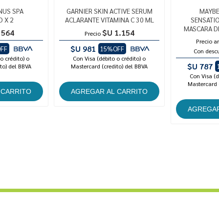
NUS SPA
GARNIER SKIN ACTIVE SERUM
MAYBE
 X 2
ACLARANTE VITAMINA C 30 ML
SENSATI
MASCARA D
 564
$U 1.154
Precio
Precio a
$U 981
FF
15%OFF
Con desc
o crédito) o
Con Visa (débito o crédito) o
$U 787
to) del BBVA
Mastercard (credito) del BBVA
Con Visa (d
Mastercard 