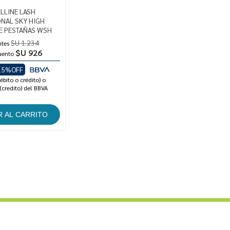
LLINE LASH
ONAL SKY HIGH
E PESTAÑAS WSH
$U 1.234
ntes
$U 926
uento
15%OFF
ébito o crédito) o
(credito) del BBVA