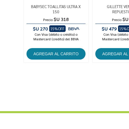
BABYSEC TOALLITAS ULTRA X
GILLETTE VE
150
REPUESTO
$U 318
$U
Precio
Precio
$U 270
$U 479
15%OFF
15%O
Con Visa (débito o crédito) o
Con Visa (débito 
Mastercard (credito) del BBVA
Mastercard (credi