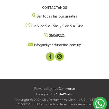
CONTACTANOS
Ver todas las
Sucursales
L a V de 9 a 19hs y S de 9 a 14hs
25069221
info@milyperfumerias.com.uy
Powered by
nopCommerce
Designed by
AgileWorks
Copyright © 2026 Mily Perfumerías. Mibelux S.A. - RUT
215095630016 - Todos los derechos reservados.