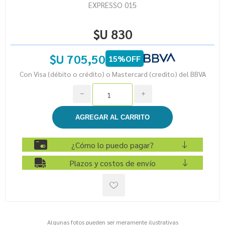
EXPRESSO 015
$U 830
$U 705,50
15%OFF
Con Visa (débito o crédito) o Mastercard (credito) del BBVA
h
i
¿Cómo lo puedo pagar?
Plazos y costos de envío
Algunas fotos pueden ser meramente ilustrativas