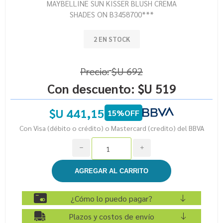
MAYBELLINE SUN KISSER BLUSH CREMA
SHADES ON B3458700***
2 EN STOCK
Precio:
$U 692
Con descuento:
$U 519
$U 441,15
15%OFF
Con Visa (débito o crédito) o Mastercard (credito) del BBVA
h
i
¿Cómo lo puedo pagar?
Plazos y costos de envío