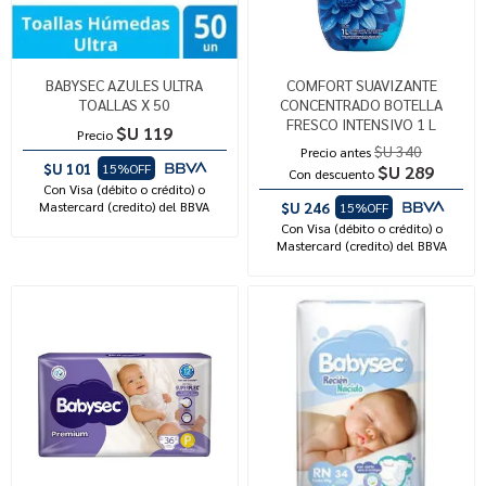
BABYSEC AZULES ULTRA
COMFORT SUAVIZANTE
TOALLAS X 50
CONCENTRADO BOTELLA
FRESCO INTENSIVO 1 L
$U 119
Precio
$U 340
Precio antes
$U 101
15%OFF
$U 289
Con descuento
Con Visa (débito o crédito) o
Mastercard (credito) del BBVA
$U 246
15%OFF
Con Visa (débito o crédito) o
Mastercard (credito) del BBVA