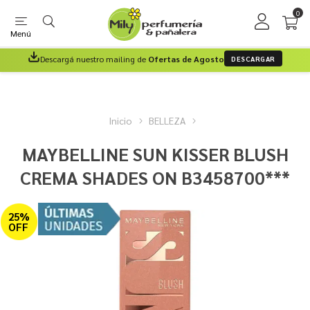
0
Menú
Descargá nuestro mailing de
Ofertas de Agosto
DESCARGAR
Inicio
BELLEZA
MAYBELLINE SUN KISSER BLUSH
CREMA SHADES ON B3458700***
25%
OFF