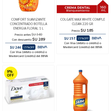
COMFORT SUAVIZANTE
COLGATE MAX WHITE COMPLE
CONCENTRADO BOTELLA
CLEAN 220 GR
ENERGIA FLORAL 1 L
$U 185
Precio
$U 340
Precio antes
$U 157
15%OFF
$U 289
Con descuento
Con Visa (débito o crédito) o
$U 246
Mastercard (credito) del BBVA
15%OFF
Con Visa (débito o crédito) o
Mastercard (credito) del BBVA
9%
OFF