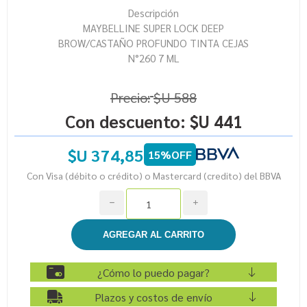
Descripción
MAYBELLINE SUPER LOCK DEEP
BROW/CASTAÑO PROFUNDO TINTA CEJAS
N°260 7 ML
Precio:
$U 588
Con descuento:
$U 441
$U 374,85
15%OFF
Con Visa (débito o crédito) o Mastercard (credito) del BBVA
h
i
¿Cómo lo puedo pagar?
Plazos y costos de envío