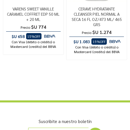
VARENS SWEET VANILLE
CERAVE HYDRATANTE
CARAMEL COFFRET EDP 50 ML
CLEANSER PIEL NORMAL A
+ 20 ML
SECA 16 FL OZ/473 ML/ 465
GRS
$U 774
Precio
$U 1.274
Precio
$U 658
15%OFF
$U 1.083
15%OFF
Con Visa (débito o crédito) o
Mastercard (credito) del BBVA
Con Visa (débito o crédito) o
Mastercard (credito) del BBVA
Suscribite a nuestro boletín