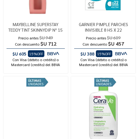
MAYBELLINE SUPERSTAY
GARNIER PIMPLE PARCHES
TEDDY TINT SKINNYDIP Nº 15
INVISIBLE 8 HS X 22
$U 949
$U 609
Precio antes
Precio antes
$U 712
$U 457
Con descuento
Con descuento
$U 605
$U 388
15%OFF
15%OFF
Con Visa (débito o crédito) o
Con Visa (débito o crédito) o
Mastercard (credito) del BBVA
Mastercard (credito) del BBVA