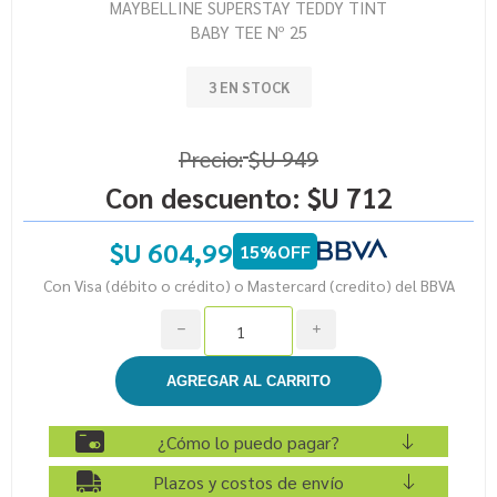
MAYBELLINE SUPERSTAY TEDDY TINT
BABY TEE Nº 25
3 EN STOCK
Precio:
$U 949
Con descuento:
$U 712
$U 604,99
15%OFF
Con Visa (débito o crédito) o Mastercard (credito) del BBVA
h
i
¿Cómo lo puedo pagar?
Plazos y costos de envío