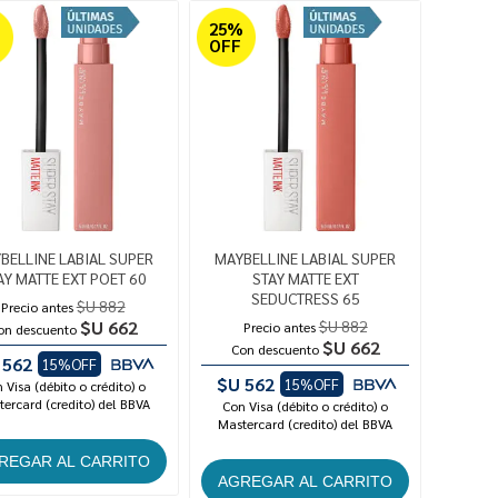
%
25%
OFF
BELLINE LABIAL SUPER
MAYBELLINE LABIAL SUPER
AY MATTE EXT POET 60
STAY MATTE EXT
SEDUCTRESS 65
$U 882
Precio antes
$U 662
$U 882
Precio antes
on descuento
$U 662
Con descuento
 562
15%OFF
$U 562
15%OFF
 Visa (débito o crédito) o
ercard (credito) del BBVA
Con Visa (débito o crédito) o
Mastercard (credito) del BBVA