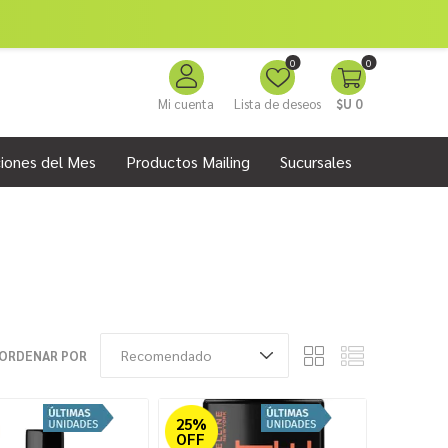
0
0
Mi cuenta
Lista de deseos
$U 0
iones del Mes
Productos Mailing
Sucursales
ORDENAR POR
25%
OFF