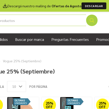
Descargá nuestro mailing de
Ofertas de Agosto
DESCARGAR
didos
Buscar por marca
Preguntas Frecuentes
Promoc
Vogue 25% (Septiembre)
ue 25% (Septiembre)
LA
POR PÁGINA
%
25%
25%
OFF
OFF