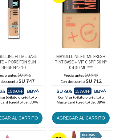
ELLINE FIT ME BASE
MAYBELLINE FIT ME FRESH
TE + PORE FDN SUN
TINT BASE + VIT C SPF 50 Nº
BEIGE Nº 310
04 30 ML ***
$U 996
$U 949
ecio antes
Precio antes
$U 747
$U 712
 descuento
Con descuento
35
$U 605
15%OFF
15%OFF
isa (débito o crédito) o
Con Visa (débito o crédito) o
card (credito) del BBVA
Mastercard (credito) del BBVA