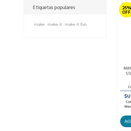
Etiquetas populares
25
OFF
make
make it
make it fun
MAY
ST
C
$U
Con
Mast