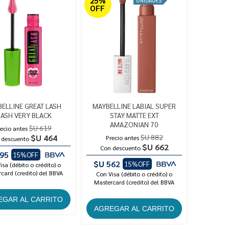
25%
OFF
ELLINE GREAT LASH
MAYBELLINE LABIAL SUPER
ASH VERY BLACK
STAY MATTE EXT
AMAZONIAN 70
$U 619
ecio antes
$U 464
$U 882
Precio antes
 descuento
$U 662
Con descuento
95
15%OFF
$U 562
15%OFF
isa (débito o crédito) o
card (credito) del BBVA
Con Visa (débito o crédito) o
Mastercard (credito) del BBVA