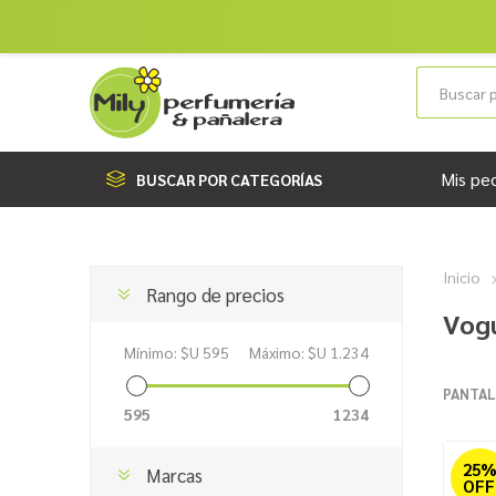
Mis pe
BUSCAR POR CATEGORÍAS
Inicio
Rango de precios
Vog
Mínimo:
$U 595
Máximo:
$U 1.234
PANTAL
595
1234
25
Marcas
OFF