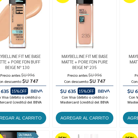
YBELLINE FIT ME BASE
MAYBELLINE FIT ME BASE
MAYB
TTE + PORE FDN BUFF
MATTE + PORE FDN PURE
MAT
BEIGE Nº 130
BEIGE Nº 235
$U 996
$U 996
Precio antes
Precio antes
Pr
$U 747
$U 747
on descuento
Con descuento
Con
 635
$U 635
$U 6
15%OFF
15%OFF
 Visa (débito o crédito) o
Con Visa (débito o crédito) o
Con V
ercard (credito) del BBVA
Mastercard (credito) del BBVA
Master