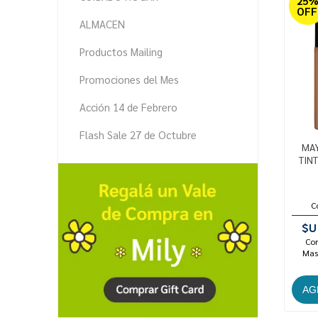
25
OFF
ALMACEN
Productos Mailing
Promociones del Mes
Acción 14 de Febrero
Flash Sale 27 de Octubre
MAY
TINT
C
$U
Con
Mast