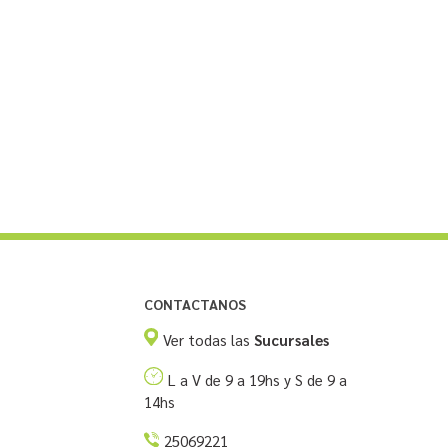
CONTACTANOS
Ver todas las
Sucursales
L a V de 9 a 19hs y S de 9 a
14hs
25069221