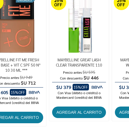
%
25%
25%
OFF
OFF
BELLINE FIT ME FRESH
MAYBELLINE GREAT LASH
MAYB
 BASE + VIT C SPF 50 Nº
CLEAR TRANSPARENTE 110
W
10 30 ML ***
$U 595
Precio antes
Pr
$U 949
$U 446
Precio antes
Con descuento
Con
$U 712
on descuento
$U 379
$U 3
15%OFF
 605
15%OFF
Con Visa (débito o crédito) o
Con V
Mastercard (credito) del BBVA
Master
 Visa (débito o crédito) o
ercard (credito) del BBVA