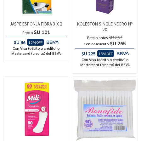
JASPE ESPONJA FIBRA 3 X 2
KOLESTON SINGLE NEGRO Nº
20
$U 101
Precio
$U 267
Precio antes
$U 86
15%OFF
$U 265
Con descuento
Con Visa (débito o crédito) o
Mastercard (credito) del BBVA
$U 225
15%OFF
Con Visa (débito o crédito) o
Mastercard (credito) del BBVA