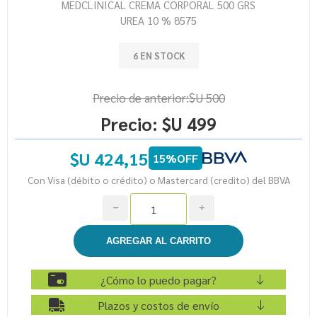
MEDCLINICAL CREMA CORPORAL 500 GRS
UREA 10 % 8575
6 EN STOCK
Precio de anterior:
$U 500
Precio:
$U 499
$U 424,15
15%OFF
Con Visa (débito o crédito) o Mastercard (credito) del BBVA
h
i
¿Cómo lo puedo pagar?
Plazos y costos de envío