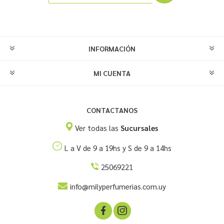
INFORMACIÓN
MI CUENTA
CONTACTANOS
Ver todas las
Sucursales
L a V de 9 a 19hs y S de 9 a 14hs
25069221
info@milyperfumerias.com.uy