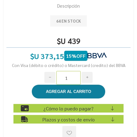
Descripción
64 EN STOCK
$U 439
$U 373,15
15%OFF
Con Visa (débito o crédito) o Mastercard (credito) del BBVA
h
i
¿Cómo lo puedo pagar?
Plazos y costos de envío