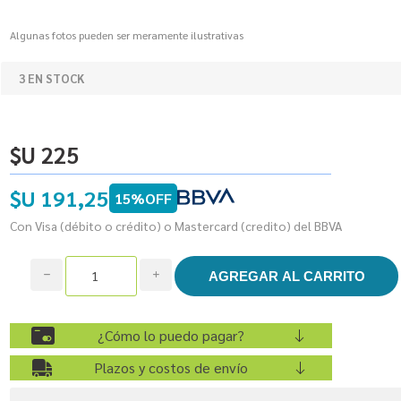
Algunas fotos pueden ser meramente ilustrativas
3 EN STOCK
$U 225
$U 191,25
15%OFF
Con Visa (débito o crédito) o Mastercard (credito) del BBVA
h
i
¿Cómo lo puedo pagar?
Plazos y costos de envío