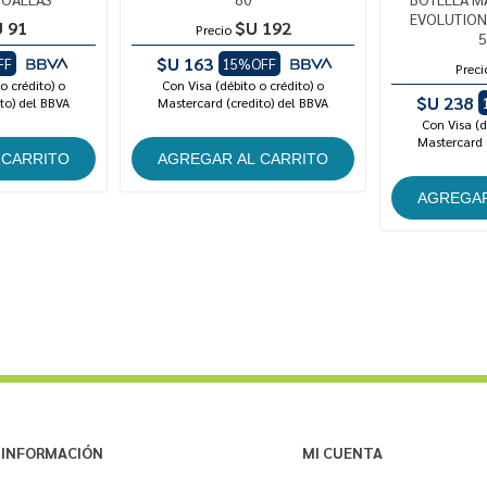
EVOLUTION
 91
$U 192
Precio
5
$U 163
FF
15%OFF
Preci
o crédito) o
Con Visa (débito o crédito) o
$U 238
to) del BBVA
Mastercard (credito) del BBVA
Con Visa (d
Mastercard 
INFORMACIÓN
MI CUENTA