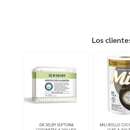
Los client
DR SELBY SEPTONA
MILI ROLLO COCI
COTONETES X 200 UDS
CHEF X 200 