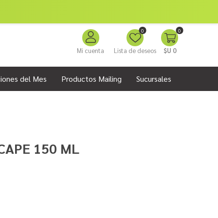
0
0
Mi cuenta
Lista de deseos
$U 0
iones del Mes
Productos Mailing
Sucursales
CAPE 150 ML