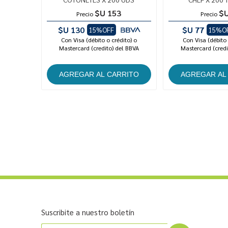
$U 153
$U
Precio
Precio
$U 130
$U 77
15%OFF
15%O
Con Visa (débito o crédito) o
Con Visa (débito 
Mastercard (credito) del BBVA
Mastercard (credi
Suscribite a nuestro boletín