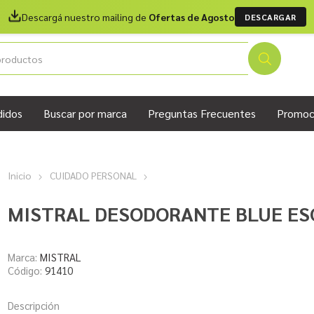
Descargá nuestro mailing de
Ofertas de Agosto
DESCARGAR
didos
Buscar por marca
Preguntas Frecuentes
Promoc
Inicio
CUIDADO PERSONAL
MISTRAL DESODORANTE BLUE ES
Marca:
MISTRAL
Código:
91410
Descripción