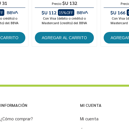
 31
$U 132
Precio
Preci
$U 112
$U 166
FF
15%OFF
o crédito) o
Con Visa (débito o crédito) o
Con Visa (d
to) del BBVA
Mastercard (credito) del BBVA
Mastercard 
INFORMACIÓN
MI CUENTA
¿Cómo comprar?
Mi cuenta