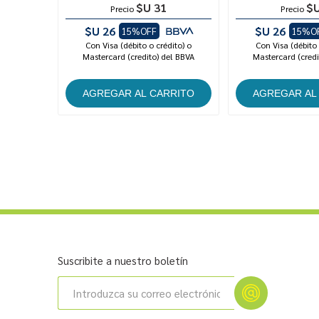
$U 31
$U
Precio
Precio
$U 26
$U 26
15%OFF
15%O
Con Visa (débito o crédito) o
Con Visa (débito 
Mastercard (credito) del BBVA
Mastercard (credi
Suscribite a nuestro boletín