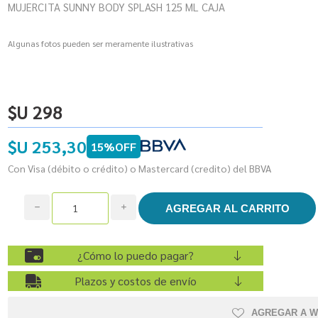
MUJERCITA SUNNY BODY SPLASH 125 ML CAJA
Algunas fotos pueden ser meramente ilustrativas
$U 298
$U 253,30
15%OFF
Con Visa (débito o crédito) o Mastercard (credito) del BBVA
h
i
¿Cómo lo puedo pagar?
Plazos y costos de envío
AGREGAR A W