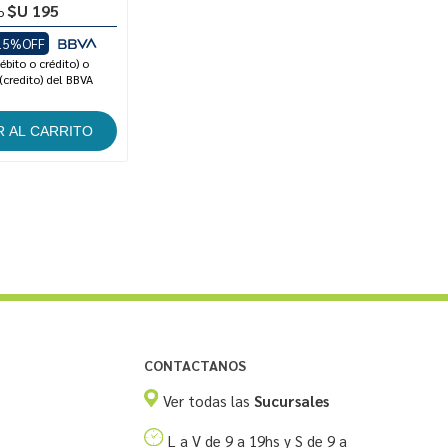
$U 195
o
15%OFF
ébito o crédito) o
(credito) del BBVA
CONTACTANOS
Ver todas las
Sucursales
L a V de 9 a 19hs y S de 9 a