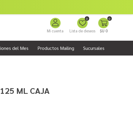
0
0
Mi cuenta
Lista de deseos
$U 0
iones del Mes
Productos Mailing
Sucursales
125 ML CAJA