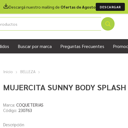
Descargá nuestro mailing de
Ofertas de Agosto
DESCARGAR
didos
Buscar por marca
Preguntas Frecuentes
Promoc
Inicio
BELLEZA
MUJERCITA SUNNY BODY SPLASH 
Marca:
COQUETERIAS
Código:
230763
Descripción