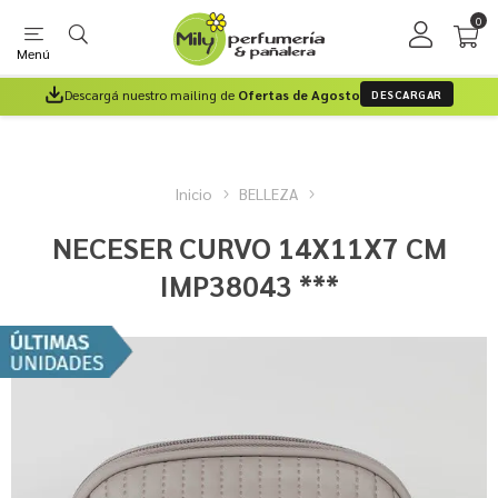
0
Menú
Descargá nuestro mailing de
Ofertas de Agosto
DESCARGAR
Inicio
BELLEZA
NECESER CURVO 14X11X7 CM
IMP38043 ***