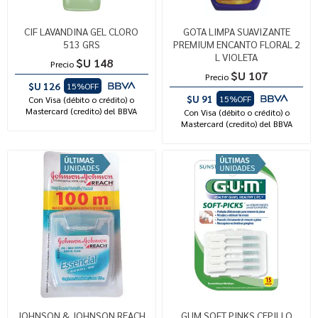
CIF LAVANDINA GEL CLORO
GOTA LIMPA SUAVIZANTE
513 GRS
PREMIUM ENCANTO FLORAL 2
L VIOLETA
$U 148
Precio
$U 107
Precio
$U 126
15%OFF
$U 91
15%OFF
Con Visa (débito o crédito) o
Mastercard (credito) del BBVA
Con Visa (débito o crédito) o
Mastercard (credito) del BBVA
JOHNSON & JOHNSON REACH
GUM SOFT PINKS CEPILLO