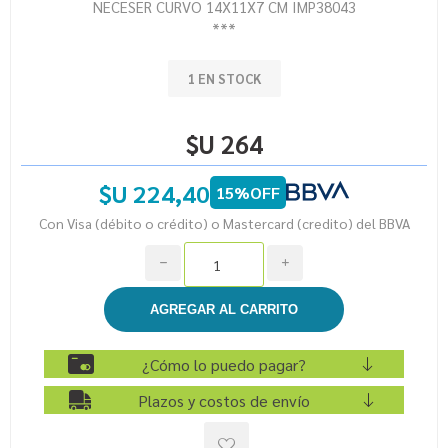
NECESER CURVO 14X11X7 CM IMP38043
***
1 EN STOCK
$U 264
$U 224,40
15%OFF
Con Visa (débito o crédito) o Mastercard (credito) del BBVA
h
i
¿Cómo lo puedo pagar?
Plazos y costos de envío