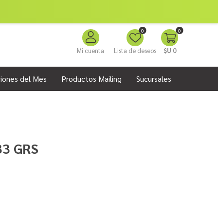
0
0
Mi cuenta
Lista de deseos
$U 0
iones del Mes
Productos Mailing
Sucursales
33 GRS