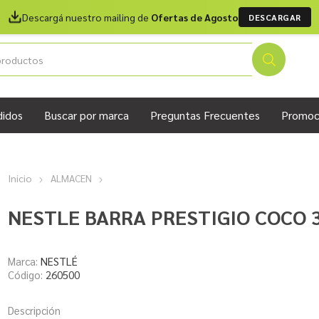
Descargá nuestro mailing de
Ofertas de Agosto
DESCARGAR
didos
Buscar por marca
Preguntas Frecuentes
Promoc
Inicio
ALMACEN
NESTLE BARRA PRESTIGIO COCO 
Marca:
NESTLÉ
Código:
260500
Descripción