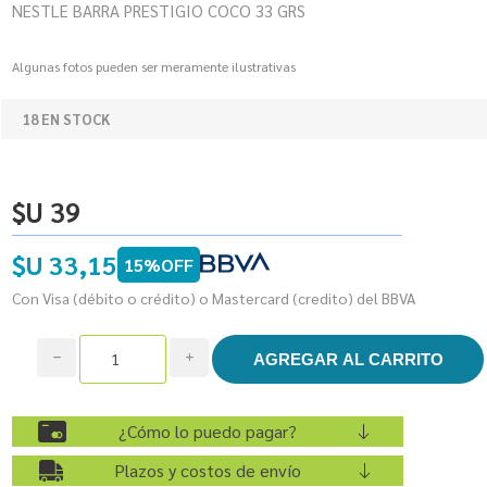
NESTLE BARRA PRESTIGIO COCO 33 GRS
Algunas fotos pueden ser meramente ilustrativas
18 EN STOCK
$U 39
$U 33,15
15%OFF
Con Visa (débito o crédito) o Mastercard (credito) del BBVA
h
i
¿Cómo lo puedo pagar?
Plazos y costos de envío