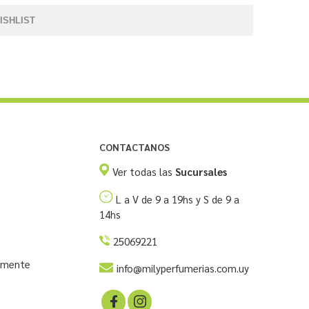
ISHLIST
CONTACTANOS
Ver todas las
Sucursales
L a V de 9 a 19hs y S de 9 a
14hs
25069221
temente
info@milyperfumerias.com.uy