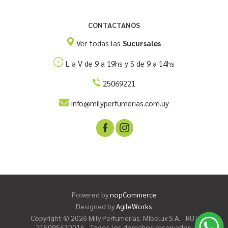
CONTACTANOS
Ver todas las
Sucursales
L a V de 9 a 19hs y S de 9 a 14hs
25069221
info@milyperfumerias.com.uy
Powered by
nopCommerce
Designed by
AgileWorks
Copyright © 2026 Mily Perfumerías. Mibelux S.A. - RUT
215095630016 - Todos los derechos reservados.