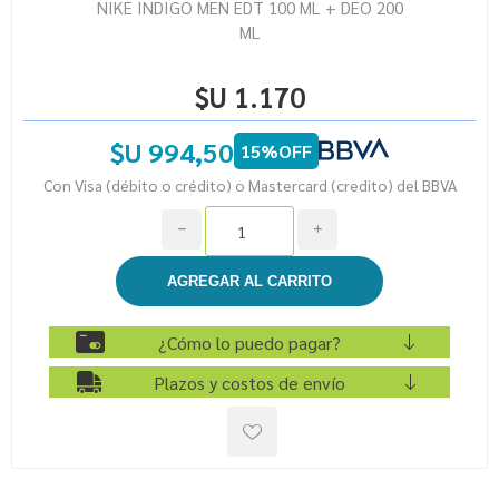
NIKE INDIGO MEN EDT 100 ML + DEO 200
ML
$U 1.170
$U 994,50
15%OFF
Con Visa (débito o crédito) o Mastercard (credito) del BBVA
h
i
¿Cómo lo puedo pagar?
Plazos y costos de envío