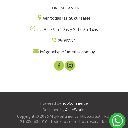
CONTACTANOS
Ver todas las
Sucursales
L a V de 9 a 19hs y S de 9 a 14hs
25069221
info@milyperfumerias.com.uy
Powered by
nopCommerce
Designed by
AgileWorks
Copyright © 2026 Mily Perfumerías. Mibelux S.A. - RUT
215095630016 - Todos los derechos reservados.