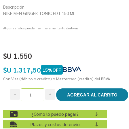
Descripción
NIKE MEN GINGER TONIC EDT 150 ML
Algunas fotos pueden ser meramente ilustrativas
$U 1.550
$U 1.317,50
15%OFF
Con Visa (débito o crédito) o Mastercard (credito) del BBVA
h
i
¿Cómo lo puedo pagar?
Plazos y costos de envío