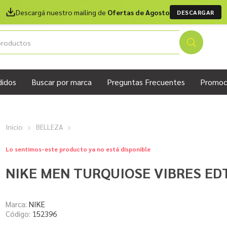
Descargá nuestro mailing de
Ofertas de Agosto
DESCARGAR
didos
Buscar por marca
Preguntas Frecuentes
Promoc
Inicio
BELLEZA
Lo sentimos-este producto ya no está disponible
NIKE MEN TURQUIOSE VIBRES ED
Marca:
NIKE
Código:
152396