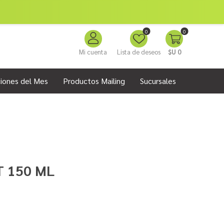
0
0
Mi cuenta
Lista de deseos
$U 0
iones del Mes
Productos Mailing
Sucursales
T 150 ML