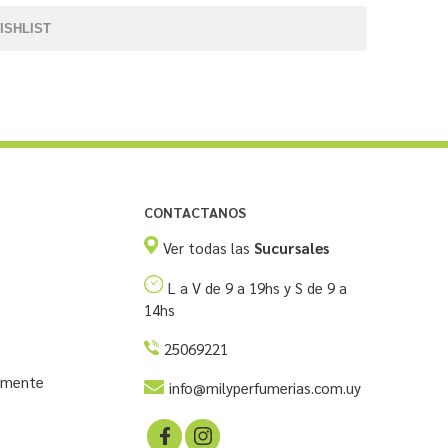
ISHLIST
CONTACTANOS
Ver todas las
Sucursales
L a V de 9 a 19hs y S de 9 a
14hs
25069221
temente
info@milyperfumerias.com.uy