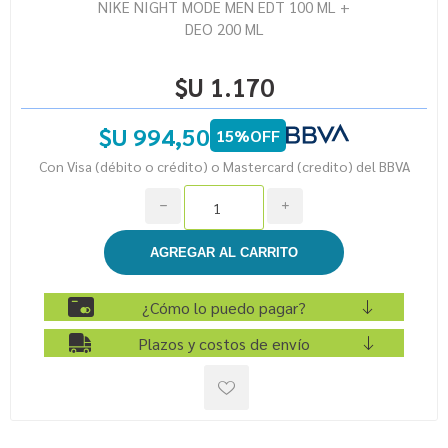
NIKE NIGHT MODE MEN EDT 100 ML +
DEO 200 ML
$U 1.170
$U 994,50
15%OFF
Con Visa (débito o crédito) o Mastercard (credito) del BBVA
h
i
¿Cómo lo puedo pagar?
Plazos y costos de envío