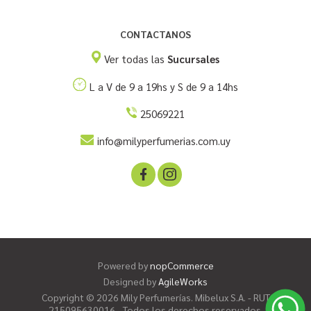
CONTACTANOS
Ver todas las
Sucursales
L a V de 9 a 19hs y S de 9 a 14hs
25069221
info@milyperfumerias.com.uy
Powered by
nopCommerce
Designed by
AgileWorks
Copyright © 2026 Mily Perfumerías. Mibelux S.A. - RUT
215095630016 - Todos los derechos reservados.