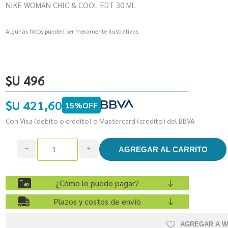
NIKE WOMAN CHIC & COOL EDT 30 ML
Algunas fotos pueden ser meramente ilustrativas
$U 496
$U 421,60
15%OFF
Con Visa (débito o crédito) o Mastercard (credito) del BBVA
h
i
¿Cómo lo puedo pagar?
Plazos y costos de envío
AGREGAR A W