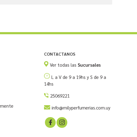
CONTACTANOS
Ver todas las
Sucursales
L a V de 9 a 19hs y S de 9 a
14hs
25069221
temente
info@milyperfumerias.com.uy