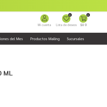
0
0
Mi cuenta
Lista de deseos
$U 0
iones del Mes
Productos Mailing
Sucursales
0 ML