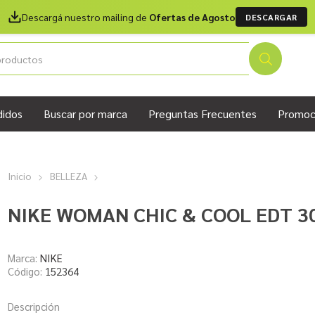
Descargá nuestro mailing de
Ofertas de Agosto
DESCARGAR
didos
Buscar por marca
Preguntas Frecuentes
Promoc
Inicio
BELLEZA
NIKE WOMAN CHIC & COOL EDT 3
Marca:
NIKE
Código:
152364
Descripción