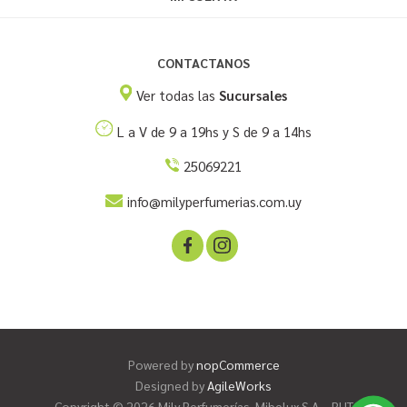
CONTACTANOS
Ver todas las
Sucursales
L a V de 9 a 19hs y S de 9 a 14hs
25069221
info@milyperfumerias.com.uy
Powered by
nopCommerce
Designed by
AgileWorks
Copyright © 2026 Mily Perfumerías. Mibelux S.A. - RUT