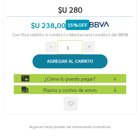
$U 280
$U 238,00
15%OFF
Con Visa (débito o crédito) o Mastercard (credito) del BBVA
h
i
¿Cómo lo puedo pagar?
Plazos y costos de envío
Algunas fotos pueden ser meramente ilustrativas