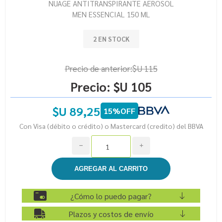
NUAGE ANTITRANSPIRANTE AEROSOL
MEN ESSENCIAL 150 ML
2 EN STOCK
Precio de anterior:
$U 115
Precio:
$U 105
$U 89,25
15%OFF
Con Visa (débito o crédito) o Mastercard (credito) del BBVA
h
i
¿Cómo lo puedo pagar?
Plazos y costos de envío