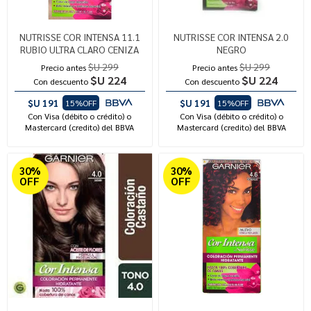
NUTRISSE COR INTENSA 11.1
NUTRISSE COR INTENSA 2.0
RUBIO ULTRA CLARO CENIZA
NEGRO
$U 299
$U 299
Precio antes
Precio antes
$U 224
$U 224
Con descuento
Con descuento
$U 191
$U 191
15%OFF
15%OFF
Con Visa (débito o crédito) o
Con Visa (débito o crédito) o
Mastercard (credito) del BBVA
Mastercard (credito) del BBVA
30%
30%
OFF
OFF