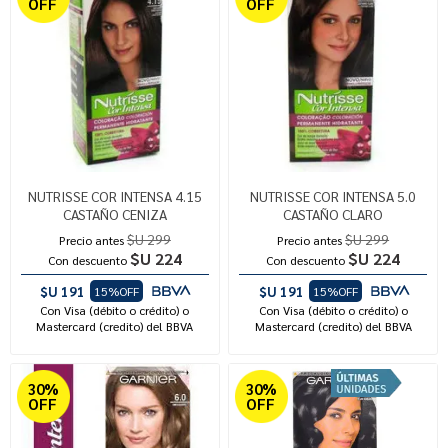
OFF
OFF
NUTRISSE COR INTENSA 4.15
NUTRISSE COR INTENSA 5.0
CASTAÑO CENIZA
CASTAÑO CLARO
$U 299
$U 299
Precio antes
Precio antes
$U 224
$U 224
Con descuento
Con descuento
$U 191
$U 191
15%OFF
15%OFF
Con Visa (débito o crédito) o
Con Visa (débito o crédito) o
Mastercard (credito) del BBVA
Mastercard (credito) del BBVA
30%
30%
OFF
OFF