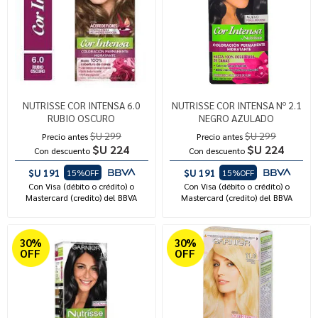
NUTRISSE COR INTENSA 6.0
NUTRISSE COR INTENSA Nº 2.1
RUBIO OSCURO
NEGRO AZULADO
$U 299
$U 299
Precio antes
Precio antes
$U 224
$U 224
Con descuento
Con descuento
$U 191
$U 191
15%OFF
15%OFF
Con Visa (débito o crédito) o
Con Visa (débito o crédito) o
Mastercard (credito) del BBVA
Mastercard (credito) del BBVA
30%
30%
OFF
OFF