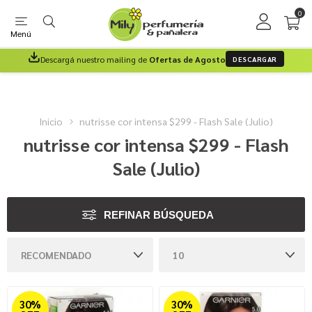
0
Menú
Descargá nuestro mailing de
Ofertas de Agosto
DESCARGAR
Inicio
nutrisse cor intensa $299 - Flash Sale (Julio)
nutrisse cor intensa $299 - Flash
Sale (Julio)
REFINAR BÚSQUEDA
30%
30%