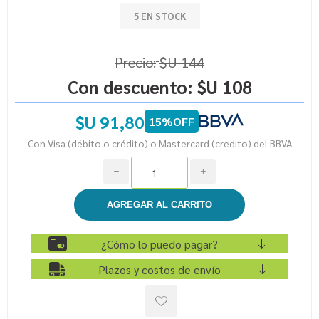
5 EN STOCK
Precio:
$U 144
Con descuento:
$U 108
$U 91,80
15%OFF
Con Visa (débito o crédito) o Mastercard (credito) del BBVA
h
i
¿Cómo lo puedo pagar?
Plazos y costos de envío