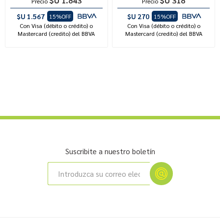
$U 1.843
$U 318
Precio
Precio
$U 1.567
$U 270
15%OFF
15%OFF
Con Visa (débito o crédito) o
Con Visa (débito o crédito) o
Mastercard (credito) del BBVA
Mastercard (credito) del BBVA
Suscribite a nuestro boletín