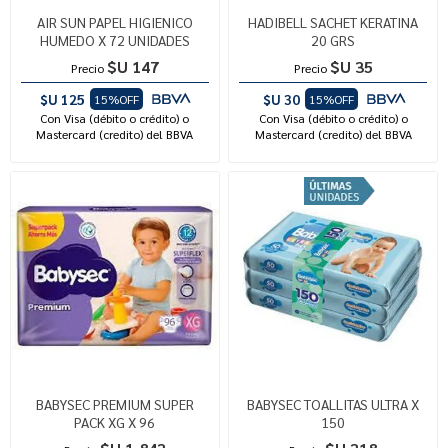
AIR SUN PAPEL HIGIENICO
HADIBELL SACHET KERATINA
HUMEDO X 72 UNIDADES
20 GRS
$U 147
$U 35
Precio
Precio
$U 125
$U 30
15%OFF
15%OFF
Con Visa (débito o crédito) o
Con Visa (débito o crédito) o
Mastercard (credito) del BBVA
Mastercard (credito) del BBVA
BABYSEC PREMIUM SUPER
BABYSEC TOALLITAS ULTRA X
PACK XG X 96
150