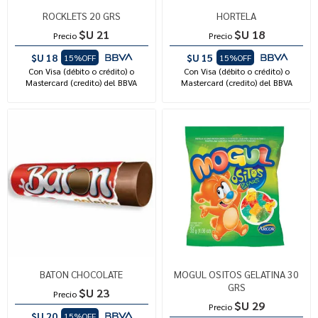
ROCKLETS 20 GRS
HORTELA
$U 21
$U 18
Precio
Precio
$U 18
$U 15
15%OFF
15%OFF
Con Visa (débito o crédito) o
Con Visa (débito o crédito) o
Mastercard (credito) del BBVA
Mastercard (credito) del BBVA
BATON CHOCOLATE
MOGUL OSITOS GELATINA 30
GRS
$U 23
Precio
$U 29
Precio
$U 20
15%OFF