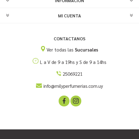
INFORMACIÓN
MI CUENTA
CONTACTANOS
Ver todas las
Sucursales
L a V de 9 a 19hs y S de 9 a 14hs
25069221
info@milyperfumerias.com.uy