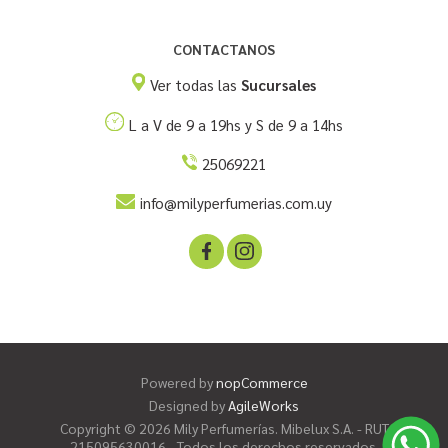
CONTACTANOS
Ver todas las
Sucursales
L a V de 9 a 19hs y S de 9 a 14hs
25069221
info@milyperfumerias.com.uy
Powered by
nopCommerce
Designed by
AgileWorks
Copyright © 2026 Mily Perfumerías. Mibelux S.A. - RUT
215095630016 - Todos los derechos reservados.