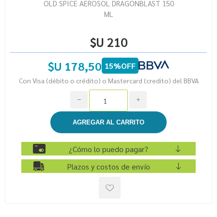
OLD SPICE AEROSOL DRAGONBLAST 150
ML
$U 210
$U 178,50
15%OFF
Con Visa (débito o crédito) o Mastercard (credito) del BBVA
h
i
¿Cómo lo puedo pagar?
Plazos y costos de envío