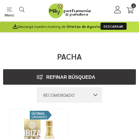
0
Menú
Descargá nuestro mailing de
Ofertas de Agosto
DESCARGAR
PACHA
REFINAR BÚSQUEDA