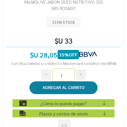
PALMOLIVE JABON OLEO NUTRITIVO 150
GRS ROSADO
13 EN STOCK
$U 33
$U 28,05
15%OFF
Con Visa (débito o crédito) o Mastercard (credito) del BBVA
h
i
¿Cómo lo puedo pagar?
Plazos y costos de envío