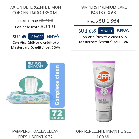
AXION DETERGENTE LIMON
PAMPERS PREMIUM CARE
CONCENTRADO 1350 ML
PANTS G X 68
$U 188
$U 1.964
Precio antes
Precio
$U 170
Con descuento
$U 1.669
15%OFF
$U 145
15%OFF
Con Visa (débito o crédito) o
Mastercard (credito) del BBVA
Con Visa (débito o crédito) o
Mastercard (credito) del BBVA
PAMPERS TOALLA CLEAN
OFF REPELENTE INFANTIL GEL
FRESH SCENT X 72
100 ML