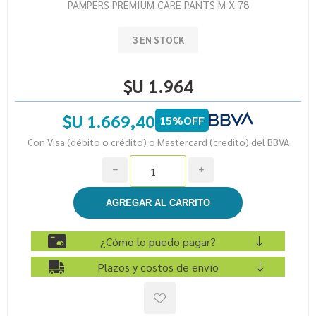
PAMPERS PREMIUM CARE PANTS M X 78
3 EN STOCK
$U 1.964
$U 1.669,40
15%OFF
Con Visa (débito o crédito) o Mastercard (credito) del BBVA
h
i
¿Cómo lo puedo pagar?
Plazos y costos de envío