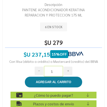
Descripción
PANTENE ACONDICIONADOR KERATINA
REPARACION Y PROTECCION 175 ML
6 EN STOCK
$U 279
$U 237,15
15%OFF
Con Visa (débito o crédito) o Mastercard (credito) del BBVA
h
i
¿Cómo lo puedo pagar?
Plazos y costos de envío