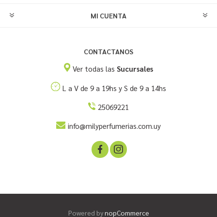
MI CUENTA
CONTACTANOS
Ver todas las
Sucursales
L a V de 9 a 19hs y S de 9 a 14hs
25069221
info@milyperfumerias.com.uy
Powered by
nopCommerce