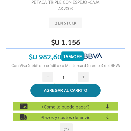
PETACA TRIPLE CON ESPEJO -CAJA
AK2003
2 EN STOCK
$U 1.156
$U 982,60
15%OFF
Con Visa (débito o crédito) o Mastercard (credito) del BBVA
h
i
¿Cómo lo puedo pagar?
Plazos y costos de envío