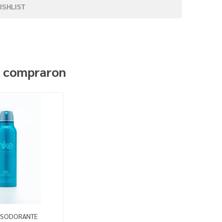
ISHLIST
n compraron
ESODORANTE