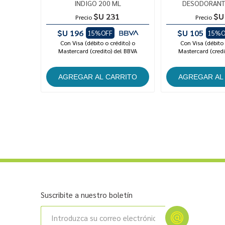
INDIGO 200 ML
DESODORANT
$U 231
$U
Precio
Precio
$U 196
$U 105
15%OFF
15%O
Con Visa (débito o crédito) o
Con Visa (débito 
Mastercard (credito) del BBVA
Mastercard (credi
Suscribite a nuestro boletín