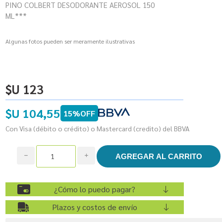
PINO COLBERT DESODORANTE AEROSOL 150
ML***
Algunas fotos pueden ser meramente ilustrativas
$U 123
$U 104,55
15%OFF
Con Visa (débito o crédito) o Mastercard (credito) del BBVA
h
i
¿Cómo lo puedo pagar?
Plazos y costos de envío