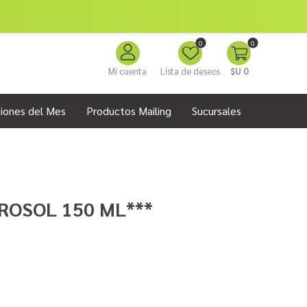
0
0
Mi cuenta
Lista de deseos
$U 0
iones del Mes
Productos Mailing
Sucursales
ROSOL 150 ML***