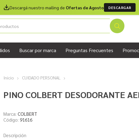
Descargá nuestro mailing de
Ofertas de Agosto
DESCARGAR
didos
Buscar por marca
Preguntas Frecuentes
Promoc
Inicio
CUIDADO PERSONAL
PINO COLBERT DESODORANTE AE
Marca:
COLBERT
Código:
91616
Descripción