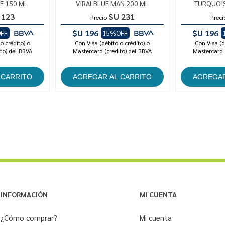
E 150 ML
VIRALBLUE MAN 200 ML
TURQUOIS
 123
$U 231
Precio
Preci
$U 196
$U 196
FF
15%OFF
o crédito) o
Con Visa (débito o crédito) o
Con Visa (d
to) del BBVA
Mastercard (credito) del BBVA
Mastercard 
INFORMACIÓN
MI CUENTA
¿Cómo comprar?
Mi cuenta