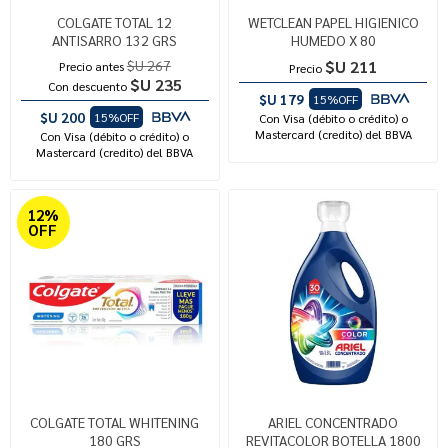
COLGATE TOTAL 12
WETCLEAN PAPEL HIGIENICO
ANTISARRO 132 GRS
HUMEDO X 80
$U 267
$U 211
Precio antes
Precio
$U 235
Con descuento
$U 179
15%OFF
$U 200
15%OFF
Con Visa (débito o crédito) o
Mastercard (credito) del BBVA
Con Visa (débito o crédito) o
Mastercard (credito) del BBVA
12%
OFF
COLGATE TOTAL WHITENING
ARIEL CONCENTRADO
180 GRS
REVITACOLOR BOTELLA 1800