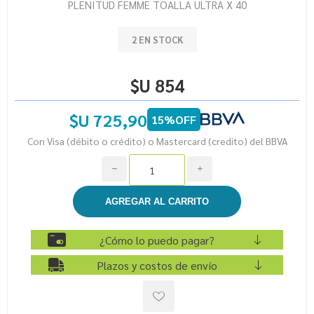
PLENITUD FEMME TOALLA ULTRA X 40
2 EN STOCK
$U 854
$U 725,90
15%OFF
Con Visa (débito o crédito) o Mastercard (credito) del BBVA
h
i
¿Cómo lo puedo pagar?
Plazos y costos de envío