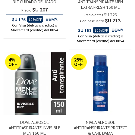
3LT CUIDADO DELICADO
ANTITRANSPIRANTE MEN
EXTRA FRESH 150 ML
$U 207
Precio
$U 223
Precio antes
$U 176
15%OFF
$U 213
Con descuento
Con Visa (débito o crédito) o
Mastercard (credito) del BBVA
$U 181
15%OFF
Con Visa (débito o crédito) o
Mastercard (credito) del BBVA
4%
25%
OFF
OFF
DOVE AEROSOL
NIVEA AEROSOL
ANTITRASPIRANTE INVISIBLE
ANTITRANSPIRANTE PROTECT
MEN 150 ML
& CARE DAMA