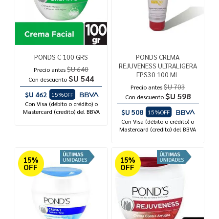
PONDS C 100 GRS
PONDS CREMA
REJUVENESS ULTRALIGERA
$U 640
Precio antes
FPS30 100 ML
$U 544
Con descuento
$U 703
Precio antes
$U 462
15%OFF
$U 598
Con descuento
Con Visa (débito o crédito) o
Mastercard (credito) del BBVA
$U 508
15%OFF
Con Visa (débito o crédito) o
Mastercard (credito) del BBVA
15%
15%
OFF
OFF