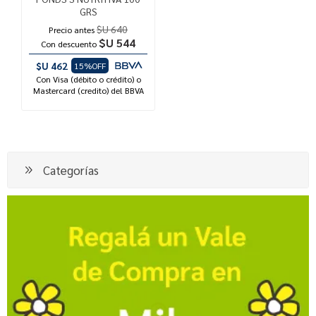
GRS
$U 640
Precio antes
$U 544
Con descuento
$U 462
15%OFF
Con Visa (débito o crédito) o
Mastercard (credito) del BBVA
Categorías