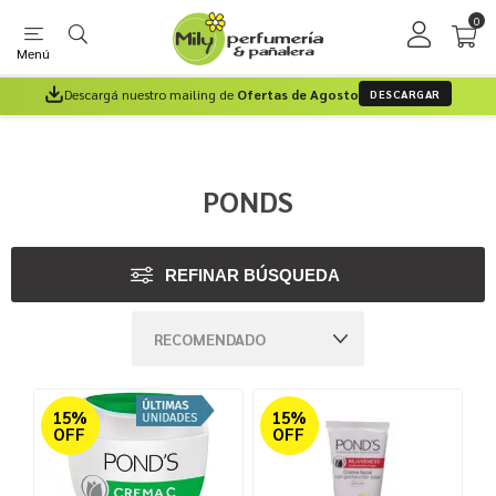
0
Menú
Descargá nuestro mailing de
Ofertas de Agosto
DESCARGAR
PONDS
REFINAR BÚSQUEDA
15%
15%
OFF
OFF