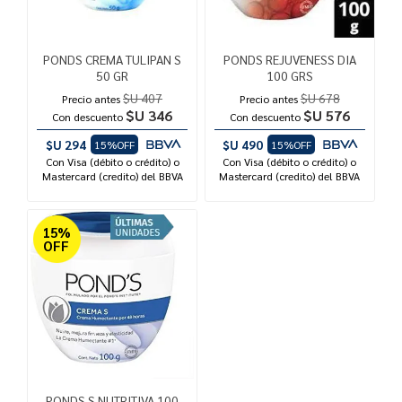
PONDS CREMA TULIPAN S
PONDS REJUVENESS DIA
50 GR
100 GRS
$U 407
$U 678
Precio antes
Precio antes
$U 346
$U 576
Con descuento
Con descuento
$U 294
$U 490
15%OFF
15%OFF
Con Visa (débito o crédito) o
Con Visa (débito o crédito) o
Mastercard (credito) del BBVA
Mastercard (credito) del BBVA
15%
OFF
PONDS S NUTRITIVA 100