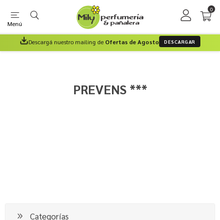
0
Menú
Descargá nuestro mailing de
Ofertas de Agosto
DESCARGAR
PREVENS ***
Categorías