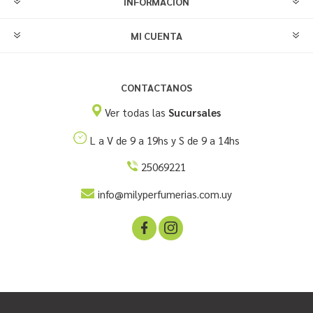
INFORMACIÓN
MI CUENTA
CONTACTANOS
Ver todas las
Sucursales
L a V de 9 a 19hs y S de 9 a 14hs
25069221
info@milyperfumerias.com.uy