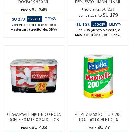
DOYPACK 900 ML
REPUESTO LIMON 116 ML
$U 345
$U 223
Precio antes
Precio
$U 179
Con descuento
$U 293
15%OFF
$U 152
15%OFF
Con Visa (débito o crédito) o
Mastercard (credito) del BBVA
Con Visa (débito o crédito) o
Mastercard (credito) del BBVA
CLARA PAPEL HIGIENICO HOJA
FELPITA MAXIROLLO X 200
DOBLE 30 MTS X 24 ROLLOS
TOALLAS DOBLE HOJA
$U 423
$U 77
Precio
Precio