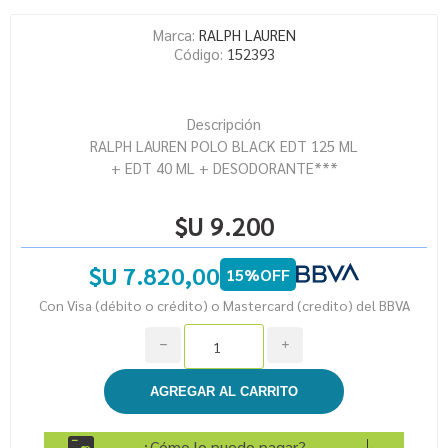
Marca:
RALPH LAUREN
Código:
152393
Descripción
RALPH LAUREN POLO BLACK EDT 125 ML
+ EDT 40 ML + DESODORANTE***
$U 9.200
$U 7.820,00
15%OFF
Con Visa (débito o crédito) o Mastercard (credito) del BBVA
h
i
¿Cómo lo puedo pagar?