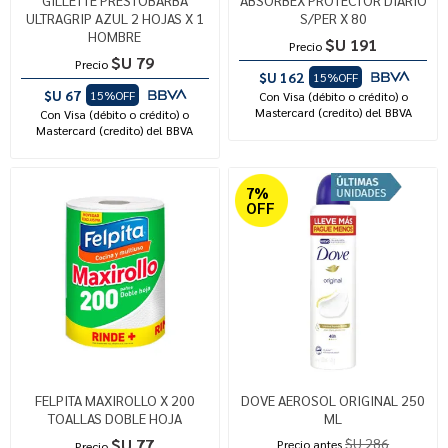
ULTRAGRIP AZUL 2 HOJAS X 1
S/PER X 80
HOMBRE
$U 191
Precio
$U 79
Precio
$U 162
15%OFF
$U 67
15%OFF
Con Visa (débito o crédito) o
Mastercard (credito) del BBVA
Con Visa (débito o crédito) o
Mastercard (credito) del BBVA
7%
OFF
FELPITA MAXIROLLO X 200
DOVE AEROSOL ORIGINAL 250
TOALLAS DOBLE HOJA
ML
$U 77
$U 286
Precio antes
Precio