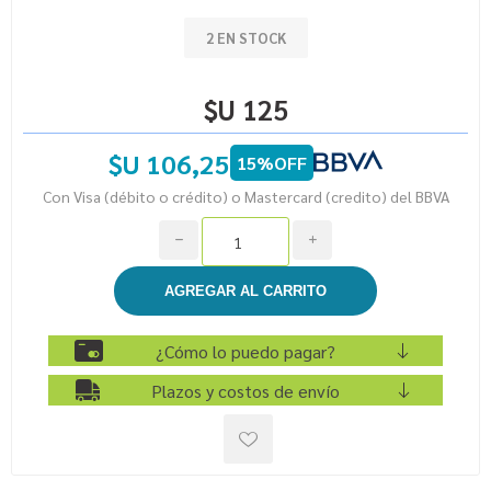
2 EN STOCK
$U 125
$U 106,25
15%OFF
Con Visa (débito o crédito) o Mastercard (credito) del BBVA
h
i
¿Cómo lo puedo pagar?
Plazos y costos de envío