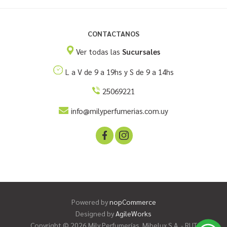
CONTACTANOS
Ver todas las
Sucursales
L a V de 9 a 19hs y S de 9 a 14hs
25069221
info@milyperfumerias.com.uy
Powered by
nopCommerce
Designed by
AgileWorks
Copyright © 2026 Mily Perfumerías. Mibelux S.A. - RUT