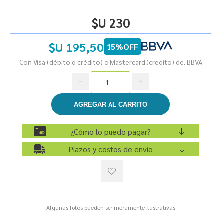
$U 230
$U 195,50
15%OFF
Con Visa (débito o crédito) o Mastercard (credito) del BBVA
h
i
¿Cómo lo puedo pagar?
Plazos y costos de envío
Algunas fotos pueden ser meramente ilustrativas