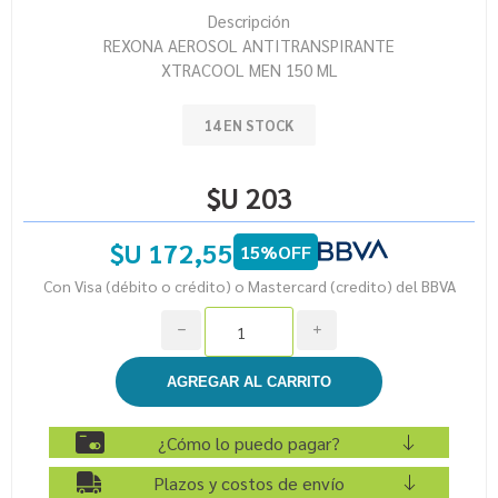
Descripción
REXONA AEROSOL ANTITRANSPIRANTE
XTRACOOL MEN 150 ML
14 EN STOCK
$U 203
$U 172,55
15%OFF
Con Visa (débito o crédito) o Mastercard (credito) del BBVA
h
i
¿Cómo lo puedo pagar?
Plazos y costos de envío