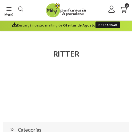
0
Menú
Descargá nuestro mailing de
Ofertas de Agosto
DESCARGAR
RITTER
Categorías