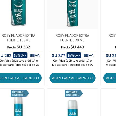
ROBY FIJADOR EXTRA
ROBY FIJADOR EXTRA
ROB
FUERTE 180ML
FUERTE 390 ML
$U 332
$U 443
Precio
Precio
$U 282
$U 377
$U 2
15%OFF
15%OFF
Con Visa (débito o crédito) o
Con Visa (débito o crédito) o
Con Vi
astercard (credito) del BBVA
Mastercard (credito) del BBVA
Masterc