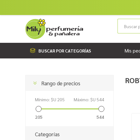
Mis pe
BUSCAR POR CATEGORÍAS
ROB
Rango de precios
Mínimo:
$U 205
Máximo:
$U 544
205
544
Categorías