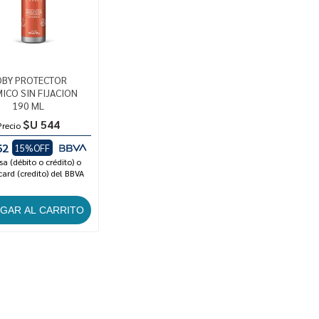
OBY PROTECTOR
ICO SIN FIJACION
190 ML
$U 544
Precio
62
15%OFF
sa (débito o crédito) o
ard (credito) del BBVA