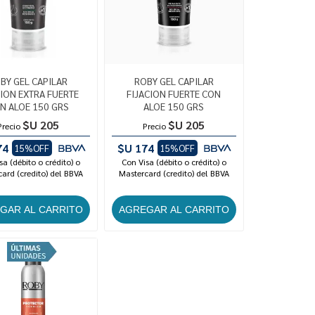
BY GEL CAPILAR
ROBY GEL CAPILAR
CION EXTRA FUERTE
FIJACION FUERTE CON
N ALOE 150 GRS
ALOE 150 GRS
$U 205
$U 205
Precio
Precio
74
$U 174
15%OFF
15%OFF
sa (débito o crédito) o
Con Visa (débito o crédito) o
ard (credito) del BBVA
Mastercard (credito) del BBVA