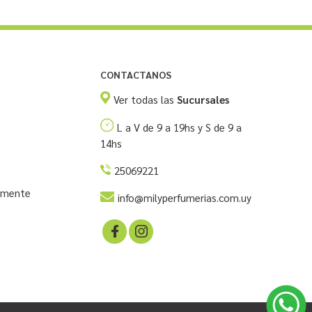
CONTACTANOS
Ver todas las
Sucursales
L a V de 9 a 19hs y S de 9 a
14hs
25069221
temente
info@milyperfumerias.com.uy