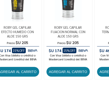
ROBY GEL CAPILAR
ROBY GEL CAPILAR
R
EFECTO HUMEDO CON
FIJACION NORMAL CON
TERM
ALOE 150 GRS
ALOE 150 GRS
$U 205
$U 205
Precio
Precio
$U 174
$U 174
$U 4
15%OFF
15%OFF
Con Visa (débito o crédito) o
Con Visa (débito o crédito) o
Con Vi
astercard (credito) del BBVA
Mastercard (credito) del BBVA
Masterc