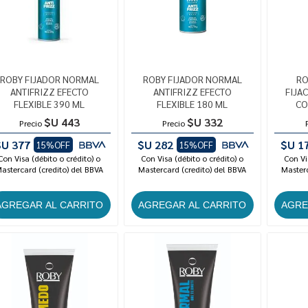
ROBY FIJADOR NORMAL
ROBY FIJADOR NORMAL
RO
ANTIFRIZZ EFECTO
ANTIFRIZZ EFECTO
FIJA
FLEXIBLE 390 ML
FLEXIBLE 180 ML
CO
$U 443
$U 332
Precio
Precio
$U 377
$U 282
$U 1
15%OFF
15%OFF
Con Visa (débito o crédito) o
Con Visa (débito o crédito) o
Con Vi
astercard (credito) del BBVA
Mastercard (credito) del BBVA
Masterc