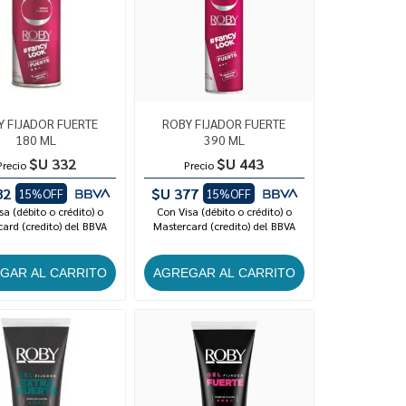
Y FIJADOR FUERTE
ROBY FIJADOR FUERTE
180 ML
390 ML
$U 332
$U 443
Precio
Precio
82
$U 377
15%OFF
15%OFF
sa (débito o crédito) o
Con Visa (débito o crédito) o
ard (credito) del BBVA
Mastercard (credito) del BBVA