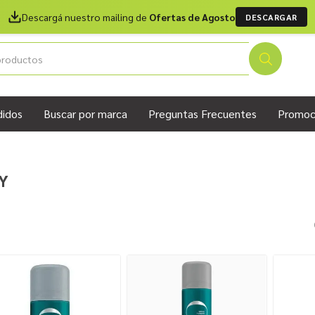
Descargá nuestro mailing de
Ofertas de Agosto
DESCARGAR
didos
Buscar por marca
Preguntas Frecuentes
Promoc
Y