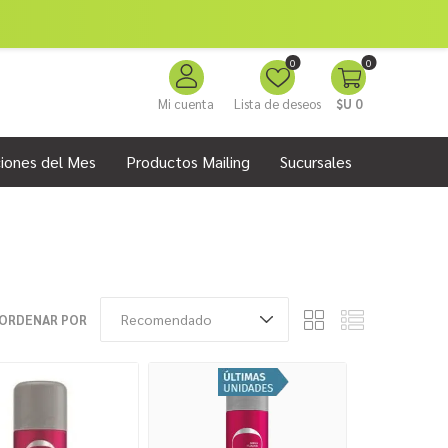
0
0
Mi cuenta
Lista de deseos
$U 0
iones del Mes
Productos Mailing
Sucursales
ORDENAR POR