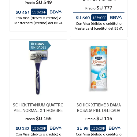
$U 549
Precio
$U 777
Precio
$U 467
15%OFF
$U 660
15%OFF
Con Visa (débito o crédito) o
Mastercard (credito) del BBVA
Con Visa (débito o crédito) o
Mastercard (credito) del BBVA
SCHICK TITANIUM QUATTRO
SCHICK XTREME 3 DAMA
PIEL NORMAL X 1 HOMBRE
ROSADA PIEL DELICADA
$U 155
$U 115
Precio
Precio
$U 132
$U 98
15%OFF
15%OFF
Con Visa (débito o crédito) o
Con Visa (débito o crédito) o