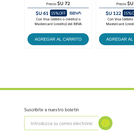
$U 72
$U
Precio
Precio
$U 61
$U 122
15%OFF
15%O
Con Visa (débito o crédito) o
Con Visa (débito 
Mastercard (credito) del BBVA
Mastercard (credi
Suscribite a nuestro boletín