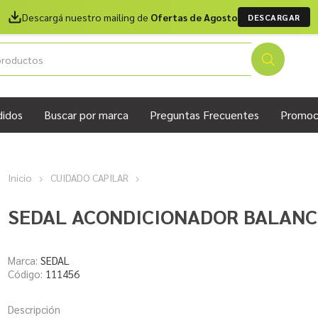
Descargá nuestro mailing de
Ofertas de Agosto
DESCARGAR
didos
Buscar por marca
Preguntas Frecuentes
Promoc
Inicio
CUIDADO CAPILAR
SEDAL ACONDICIONADOR BALANC
Marca:
SEDAL
Código:
111456
Descripción