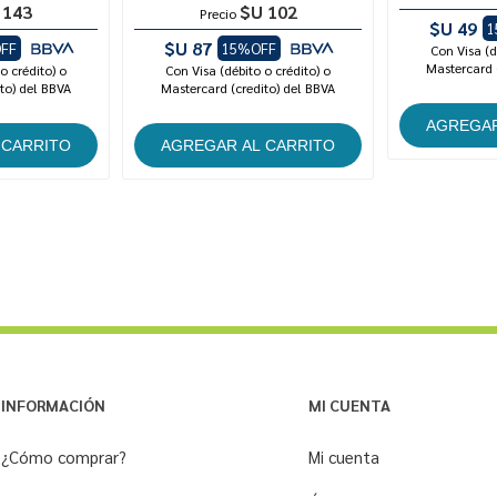
 143
$U 102
Precio
$U 49
1
$U 87
FF
15%OFF
Con Visa (d
Mastercard 
o crédito) o
Con Visa (débito o crédito) o
to) del BBVA
Mastercard (credito) del BBVA
INFORMACIÓN
MI CUENTA
¿Cómo comprar?
Mi cuenta