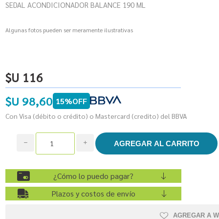
SEDAL ACONDICIONADOR BALANCE 190 ML
Algunas fotos pueden ser meramente ilustrativas
$U 116
$U 98,60
15%OFF
Con Visa (débito o crédito) o Mastercard (credito) del BBVA
h
i
¿Cómo lo puedo pagar?
Plazos y costos de envío
AGREGAR A W