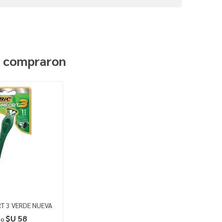
n compraron
T 3 VERDE NUEVA
$U 58
io