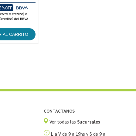
5%OFF
ébito o crédito) o
(credito) del BBVA
CONTACTANOS
Ver todas las
Sucursales
L a V de 9 a 19hs y S de 9 a