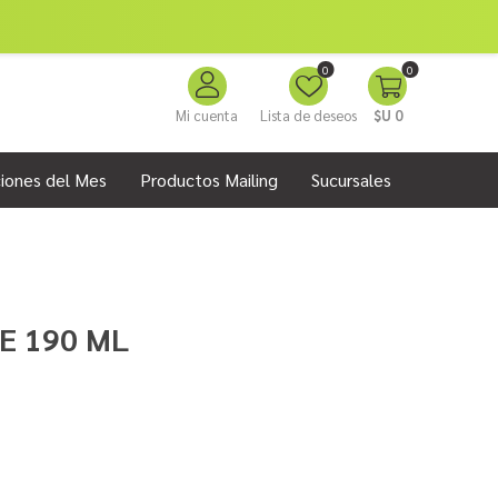
0
0
Mi cuenta
Lista de deseos
$U 0
iones del Mes
Productos Mailing
Sucursales
E 190 ML