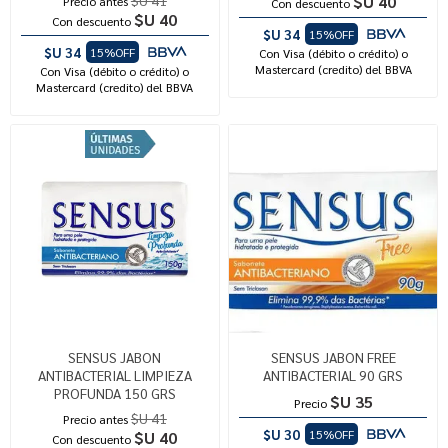
$U 40
Precio antes
Con descuento
$U 40
Con descuento
$U 34
15%OFF
$U 34
15%OFF
Con Visa (débito o crédito) o
Mastercard (credito) del BBVA
Con Visa (débito o crédito) o
Mastercard (credito) del BBVA
SENSUS JABON
SENSUS JABON FREE
ANTIBACTERIAL LIMPIEZA
ANTIBACTERIAL 90 GRS
PROFUNDA 150 GRS
$U 35
Precio
$U 41
Precio antes
$U 30
15%OFF
$U 40
Con descuento