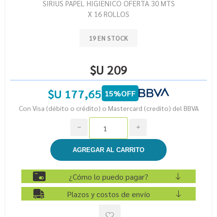
SIRIUS PAPEL HIGIENICO OFERTA 30 MTS
X 16 ROLLOS
19 EN STOCK
$U 209
$U 177,65
15%OFF
Con Visa (débito o crédito) o Mastercard (credito) del BBVA
h
i
¿Cómo lo puedo pagar?
Plazos y costos de envío