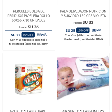
HERCULES BOLSA DE
PALMOLIVE JABON NUTRICION
RESIDUOS PAPELERA ROLLO
Y SUAVIDAD 150 GRS VIOLETA
50X55 X 10 UNIDADES
$U 33
Precio
$U 26
Precio
$U 28
15%OFF
$U 22
15%OFF
Con Visa (débito o crédito) o
Mastercard (credito) del BBVA
Con Visa (débito o crédito) o
Mastercard (credito) del BBVA
ARTIK TOALLAS DE PAPEL
AIR SUN TOALLAS HUMEDAS