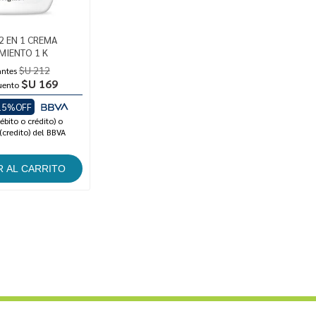
2 EN 1 CREMA
MIENTO 1 K
$U 212
antes
$U 169
uento
15%OFF
ébito o crédito) o
(credito) del BBVA