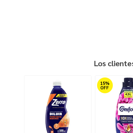
Los client
15%
OFF