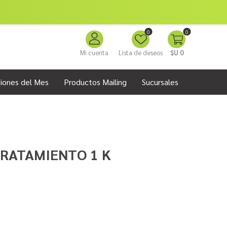
0
0
Mi cuenta
Lista de deseos
$U 0
iones del Mes
Productos Mailing
Sucursales
TRATAMIENTO 1 K