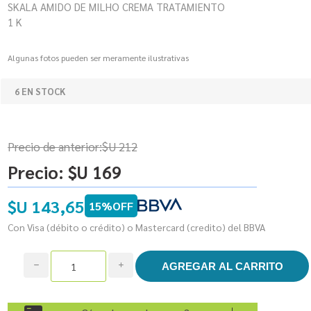
SKALA AMIDO DE MILHO CREMA TRATAMIENTO
1 K
Algunas fotos pueden ser meramente ilustrativas
6 EN STOCK
Precio de anterior:
$U 212
Precio:
$U 169
$U 143,65
15%OFF
Con Visa (débito o crédito) o Mastercard (credito) del BBVA
h
i