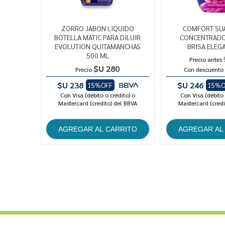
ZORRO JABON LIQUIDO
COMFORT SU
BOTELLA MATIC PARA DILUIR
CONCENTRADO
EVOLUTION QUITAMANCHAS
BRISA ELEGA
500 ML
Precio antes
$U 280
Precio
Con descuento
$U 238
$U 246
15%OFF
15%O
Con Visa (débito o crédito) o
Con Visa (débito 
Mastercard (credito) del BBVA
Mastercard (credi