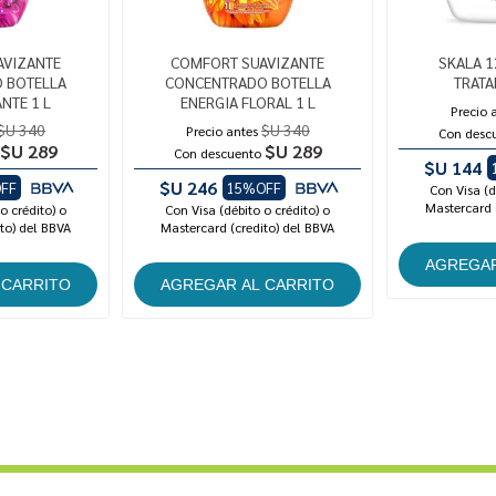
AVIZANTE
COMFORT SUAVIZANTE
SKALA 1
 BOTELLA
CONCENTRADO BOTELLA
TRATA
NTE 1 L
ENERGIA FLORAL 1 L
Precio 
$U 340
$U 340
Precio antes
Con desc
$U 289
$U 289
Con descuento
$U 144
$U 246
FF
15%OFF
Con Visa (d
Mastercard 
o crédito) o
Con Visa (débito o crédito) o
to) del BBVA
Mastercard (credito) del BBVA