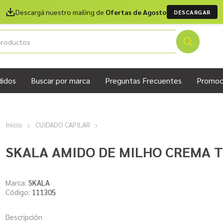
Descargá nuestro mailing de
Ofertas de Agosto
DESCARGAR
didos
Buscar por marca
Preguntas Frecuentes
Promoc
Inicio
CUIDADO CAPILAR
SKALA AMIDO DE MILHO CREMA 
Marca:
SKALA
Código:
111305
Descripción