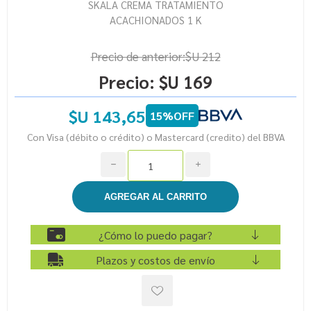
SKALA CREMA TRATAMIENTO
ACACHIONADOS 1 K
Precio de anterior:
$U 212
Precio:
$U 169
$U 143,65
15%OFF
Con Visa (débito o crédito) o Mastercard (credito) del BBVA
h
i
¿Cómo lo puedo pagar?
Plazos y costos de envío