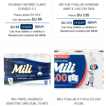
ROUBAIX CASTAÑO CLARO
AIR SUN TOALLAS HUMEDAS
DORADO 5.3
BABY X 144 CON TAPA
$U 102
$U 135
Precio antes
Precio
$U 99
Con descuento
$U 115
15%OFF
$U 84
15%OFF
Con Visa (débito o crédito) o
Mastercard (credito) del BBVA
Con Visa (débito o crédito) o
Mastercard (credito) del BBVA
MILI PAPEL HIGIENICO
MILI TOALLAS X 3 ROLLOS 600
SENSITIVE CARE DUAL 30 MTS
HOJAS