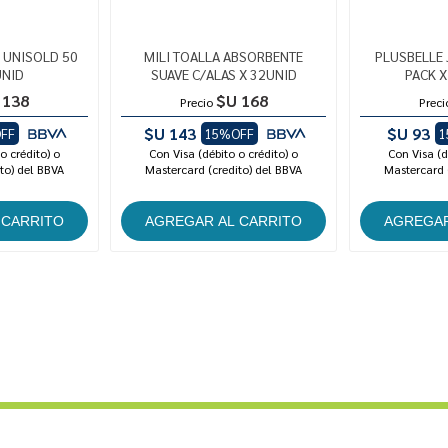
 UNISOLD 50
MILI TOALLA ABSORBENTE
PLUSBELLE
UNID
SUAVE C/ALAS X 32UNID
PACK X
 138
$U 168
Precio
Preci
$U 143
$U 93
FF
15%OFF
1
o crédito) o
Con Visa (débito o crédito) o
Con Visa (d
to) del BBVA
Mastercard (credito) del BBVA
Mastercard 