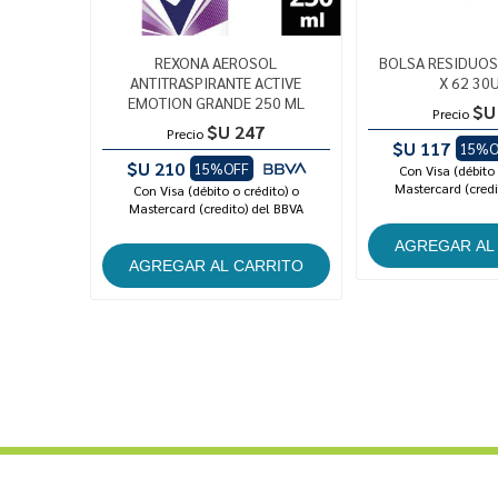
REXONA AEROSOL
BOLSA RESIDUOS
ANTITRASPIRANTE ACTIVE
X 62 30
EMOTION GRANDE 250 ML
$U
Precio
$U 247
Precio
$U 117
15%O
$U 210
15%OFF
Con Visa (débito 
Mastercard (credi
Con Visa (débito o crédito) o
Mastercard (credito) del BBVA