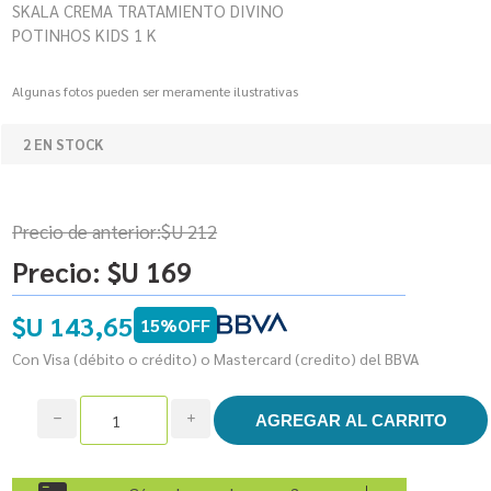
SKALA CREMA TRATAMIENTO DIVINO
POTINHOS KIDS 1 K
Algunas fotos pueden ser meramente ilustrativas
2 EN STOCK
Precio de anterior:
$U 212
Precio:
$U 169
$U 143,65
15%OFF
Con Visa (débito o crédito) o Mastercard (credito) del BBVA
h
i