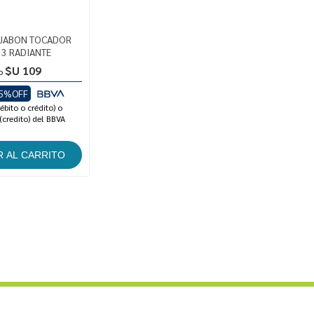
 JABON TOCADOR
 3 RADIANTE
$U 109
o
5%OFF
ébito o crédito) o
(credito) del BBVA