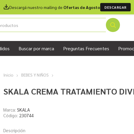
Descargá nuestro mailing de
Ofertas de Agosto
DESCARGAR
didos
Buscar por marca
Preguntas Frecuentes
Promoc
Inicio
BEBES Y NIÑOS
SKALA CREMA TRATAMIENTO DIVI
Marca:
SKALA
Código:
230744
Descripción