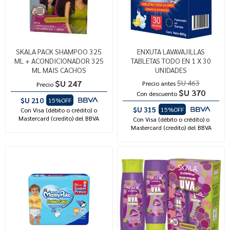
SKALA PACK SHAMPOO 325
ENXUTA LAVAVAJILLAS
ML + ACONDICIONADOR 325
TABLETAS TODO EN 1 X 30
ML MAIS CACHOS
UNIDADES
$U 247
$U 463
Precio antes
Precio
$U 370
Con descuento
$U 210
15%OFF
$U 315
15%OFF
Con Visa (débito o crédito) o
Mastercard (credito) del BBVA
Con Visa (débito o crédito) o
Mastercard (credito) del BBVA