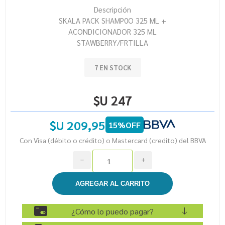
Descripción
SKALA PACK SHAMP0O 325 ML +
ACONDICIONADOR 325 ML
STAWBERRY/FRTILLA
7 EN STOCK
$U 247
$U 209,95
15%OFF
Con Visa (débito o crédito) o Mastercard (credito) del BBVA
h
i
¿Cómo lo puedo pagar?